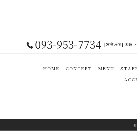
093-953-7734
[営業時間] 10時 〜
HOME
CONCEPT
MENU
STAF
ACC
©