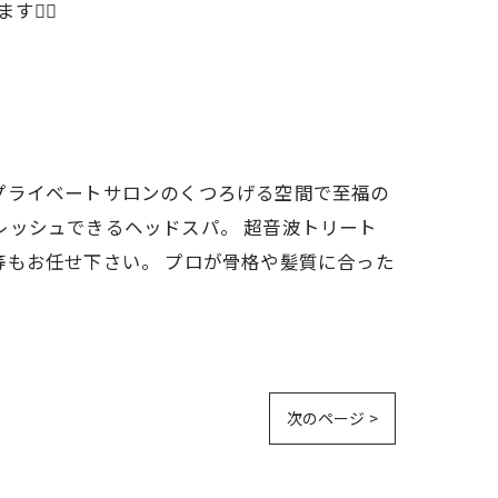
‍♂️
す。 プライベートサロンのくつろげる空間で至福の
レッシュできるヘッドスパ。 超音波トリート
等もお任せ下さい。 プロが骨格や髪質に合った
次のページ >