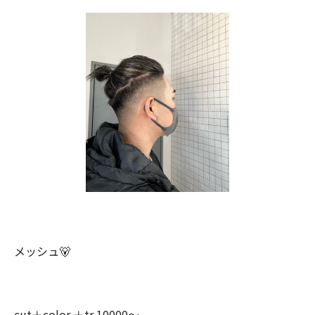
メッシュ🐻
cut＋color ＋tr 10000〜