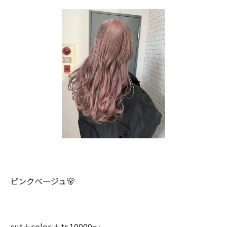
ピンクベージュ🐻
cut＋color ＋tr 10000〜