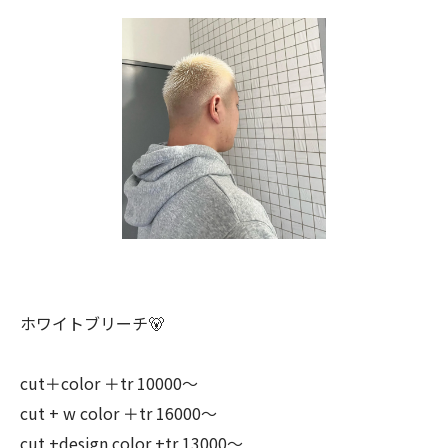
ホワイトブリーチ🐻
cut＋color ＋tr 10000〜
cut + w color ＋tr 16000〜
cut +design color +tr 13000〜