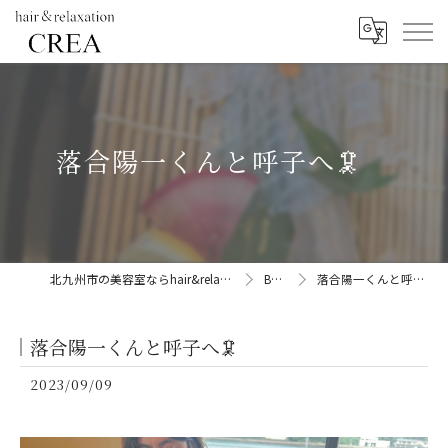
落合陽一くんと呼子へ🦑
北九州市の美容室ならhair&relaxation CREA
BLOG
落合陽一くんと呼子へ🦑
落合陽一くんと呼子へ🦑
2023/09/09