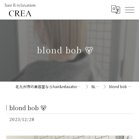
blond bob 🐻
北九州市の美容室ならhair&relaxation CREA
BLOG
blond bob 🐻
blond bob 🐻
2023/12/28