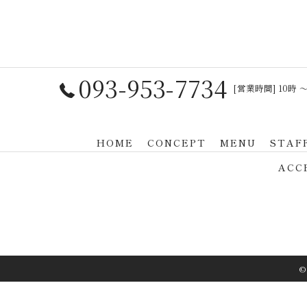
093-953-7734
[営業時間] 10時 〜
HOME
CONCEPT
MENU
STAF
ACC
©