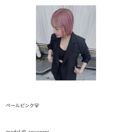
ペールピンク🐻
model @_sawanana_