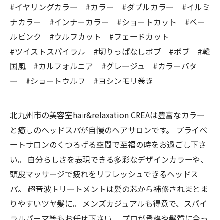
#イヤリングカラー #カラー #ダブルカラー #イルミ
ナカラー #インナーカラー #ショートカット #ペー
ルピンク #ウルフカット #フェードカット
#ツイストスパイラル #切りっぱなしボブ #ボブ #韓
国風 #カルフォルニア #グレージュ #カラーバタ
ー #ショートウルフ #ヨシンモリ巻き
北九州市の美容室hair&relaxation CREAは豊富なカラー
と癒しのヘッドスパが自慢のヘアサロンです。 プライベ
ートサロンのくつろげる空間で至福の時をお過ごし下さ
い。 自分らしさを表現できる多彩なデザインカラーや、
頭皮マッサージで疲れをリフレッシュできるヘッドス
パ。 超音波トリートメントは髪の芯から補修されまとま
りやすいツヤ髪に。 メンズカジュアルも得意で、スパイ
ラルパーマ等もお任せ下さい。 プロが骨格や髪質に合っ