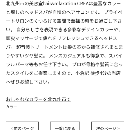
北九州市の美容室hair&relaxation CREAは豊富なカラー
と癒しのヘッドスパが自慢のヘアサロンです。 プライベ
ートサロンのくつろげる空間で至福の時をお過ごし下さ
い。 自分らしさを表現できる多彩なデザインカラーや、
頭皮マッサージで疲れをリフレッシュできるヘッドス
パ。 超音波トリートメントは髪の芯から補修されまとま
りやすいツヤ髪に。 メンズカジュアルも得意で、スパイ
ラルパーマ等もお任せ下さい。 プロが骨格や髪質に合っ
たスタイルをご提案しますので、小倉駅 徒歩4分の当店
へぜひお越し下さい。
おしゃれなカラーを北九州市で
カラー
< 前のページ
一覧に戻る
次のページ >