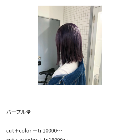
パープル🪻
cut＋color ＋tr 10000〜
cut + w color ＋tr 16000〜