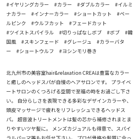
#イヤリングカラー #カラー #ダブルカラー #イルミ
ナカラー #インナーカラー #ショートカット #ペー
ルピンク #ウルフカット #フェードカット
#ツイストスパイラル #切りっぱなしボブ #ボブ #韓
国風 #スキンフェード #グレージュ #カラーバタ
ー #ショートウルフ #ヨシンモリ巻き
北九州市の美容室hair&relaxation CREAは豊富なカラー
と癒しのヘッドスパが自慢のヘアサロンです。 プライベ
ートサロンのくつろげる空間で至福の時をお過ごし下さ
い。 自分らしさを表現できる多彩なデザインカラーや、
頭皮マッサージで疲れをリフレッシュできるヘッドス
パ。 超音波トリートメントは髪の芯から補修されまとま
りやすいツヤ髪に。 メンズカジュアルも得意で、スパイ
ラルパーマ等もお任せ下さい。 プロが骨格や髪質に合っ