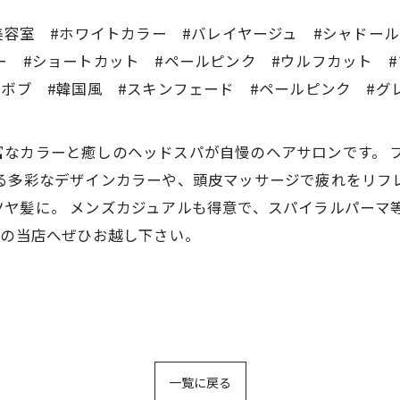
美容室 #ホワイトカラー #バレイヤージュ #シャドー
ー #ショートカット #ペールピンク #ウルフカット
#ボブ #韓国風 #スキンフェード #ペールピンク #グ
CREAは豊富なカラーと癒しのヘッドスパが自慢のヘアサロンで
る多彩なデザインカラーや、頭皮マッサージで疲れをリフ
ヤ髪に。 メンズカジュアルも得意で、スパイラルパーマ
分の当店へぜひお越し下さい。
一覧に戻る