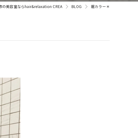
美容室ならhair&relaxation CREA
BLOG
裾カラー＊