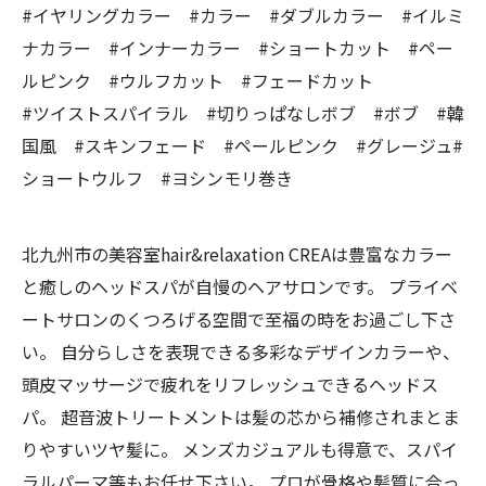
#イヤリングカラー #カラー #ダブルカラー #イルミ
ナカラー #インナーカラー #ショートカット #ペー
ルピンク #ウルフカット #フェードカット
#ツイストスパイラル #切りっぱなしボブ #ボブ #韓
国風 #スキンフェード #ペールピンク #グレージュ#
ショートウルフ #ヨシンモリ巻き
北九州市の美容室hair&relaxation CREAは豊富なカラー
と癒しのヘッドスパが自慢のヘアサロンです。 プライベ
ートサロンのくつろげる空間で至福の時をお過ごし下さ
い。 自分らしさを表現できる多彩なデザインカラーや、
頭皮マッサージで疲れをリフレッシュできるヘッドス
パ。 超音波トリートメントは髪の芯から補修されまとま
りやすいツヤ髪に。 メンズカジュアルも得意で、スパイ
ラルパーマ等もお任せ下さい。 プロが骨格や髪質に合っ