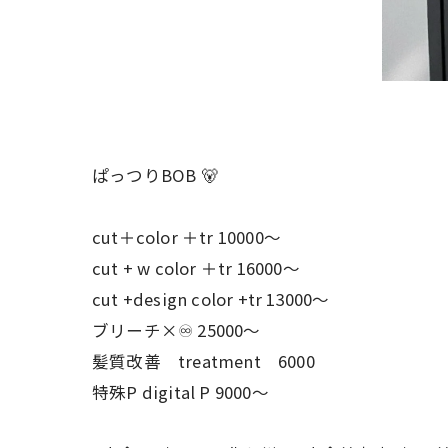
ぱっつりBOB 🐻
cut＋color ＋tr 10000〜
cut + w color ＋tr 16000〜
cut +design color +tr 13000〜
ブリーチ×♾ 25000〜
髪質改善 treatment 6000
特殊P digital P 9000〜