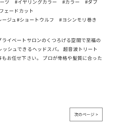
ルーツ #イヤリングカラー #カラー #ダブ
 #フェードカット
レージュ#ショートウルフ #ヨシンモリ巻き
す。 プライベートサロンのくつろげる空間で至福の
レッシュできるヘッドスパ。 超音波トリート
等もお任せ下さい。 プロが骨格や髪質に合った
次のページ >