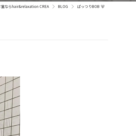
hair&relaxation CREA
BLOG
ぱっつりBOB 🐻