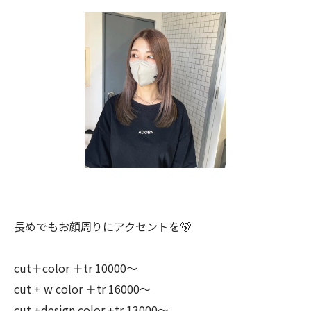
長めでもお顔周りにアクセントを🐻
cut＋color ＋tr 10000〜
cut + w color ＋tr 16000〜
cut +design color +tr 13000〜