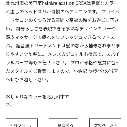
北九州市の美容室hair&relaxation CREAは豊富なカラー
と癒しのヘッドスパが自慢のヘアサロンです。 プライベ
ートサロンのくつろげる空間で至福の時をお過ごし下さ
い。 自分らしさを表現できる多彩なデザインカラーや、
頭皮マッサージで疲れをリフレッシュできるヘッドス
パ。 超音波トリートメントは髪の芯から補修されまとま
りやすいツヤ髪に。 メンズカジュアルも得意で、スパイ
ラルパーマ等もお任せ下さい。 プロが骨格や髪質に合っ
たスタイルをご提案しますので、小倉駅 徒歩4分の当店
へぜひお越し下さい。
おしゃれなカラーを北九州市で
カラー
< 前のページ
一覧に戻る
次のページ >