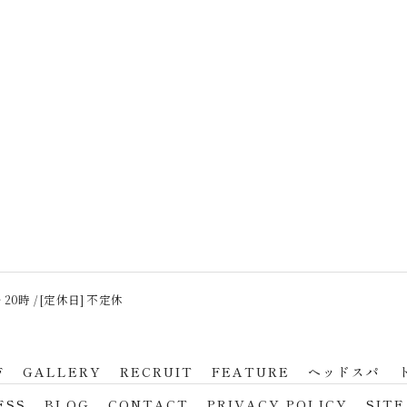
 20時 / [定休日] 不定休
F
GALLERY
RECRUIT
FEATURE
ヘッドスパ
ESS
BLOG
CONTACT
PRIVACY POLICY
SITE