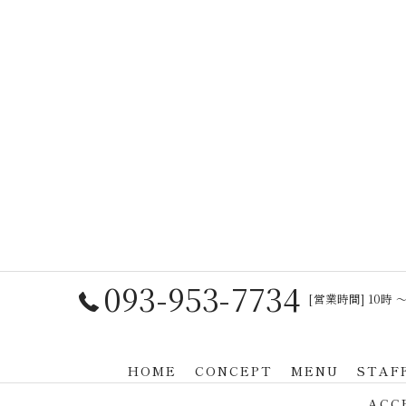
093-953-7734
[営業時間] 10時 〜
HOME
CONCEPT
MENU
STAF
ACC