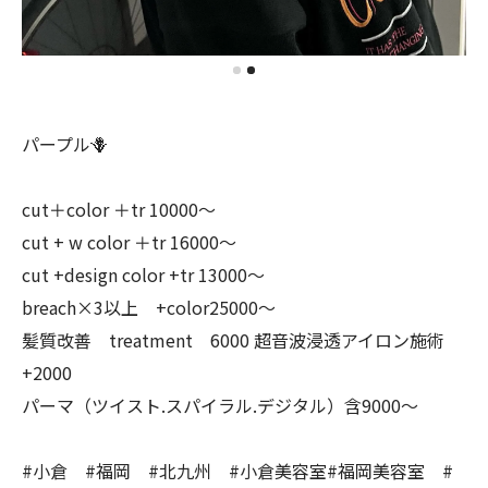
パープル🪻
cut＋color ＋tr 10000〜
cut + w color ＋tr 16000〜
cut +design color +tr 13000〜
breach×3以上 +color25000〜
髪質改善 treatment 6000 超音波浸透アイロン施術
+2000
パーマ（ツイスト.スパイラル.デジタル）含9000〜
#小倉 #福岡 #北九州 #小倉美容室#福岡美容室 #