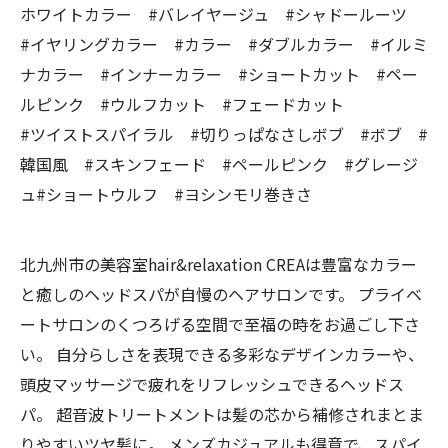
ホワイトカラー #バレイヤージュ #シャドールーツ
#イヤリングカラー #カラー #ダブルカラー #イルミ
ナカラー #インナーカラー #ショートカット #ペー
ルピンク #ウルフカット #フェードカット
#ツイストスパイラル #切りっぱなさしボブ #ボブ #
韓国風 #スキンフェード #ペールピンク #グレージ
ュ#ショートウルフ #ヨシンモリ巻きさ
北九州市の美容室hair&relaxation CREAは豊富なカラー
と癒しのヘッドスパが自慢のヘアサロンです。 プライベ
ートサロンのくつろげる空間で至福の時をお過ごし下さ
い。 自分らしさを表現できる多彩なデザインカラーや、
頭皮マッサージで疲れをリフレッシュできるヘッドス
パ。 超音波トリートメントは髪の芯から補修されまとま
りやすいツヤ髪に。 メンズカジュアルも得意で、スパイ