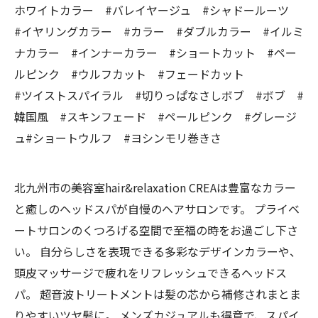
ホワイトカラー #バレイヤージュ #シャドールーツ
#イヤリングカラー #カラー #ダブルカラー #イルミ
ナカラー #インナーカラー #ショートカット #ペー
ルピンク #ウルフカット #フェードカット
#ツイストスパイラル #切りっぱなさしボブ #ボブ #
韓国風 #スキンフェード #ペールピンク #グレージ
ュ#ショートウルフ #ヨシンモリ巻きさ
北九州市の美容室hair&relaxation CREAは豊富なカラー
と癒しのヘッドスパが自慢のヘアサロンです。 プライベ
ートサロンのくつろげる空間で至福の時をお過ごし下さ
い。 自分らしさを表現できる多彩なデザインカラーや、
頭皮マッサージで疲れをリフレッシュできるヘッドス
パ。 超音波トリートメントは髪の芯から補修されまとま
りやすいツヤ髪に。 メンズカジュアルも得意で、スパイ