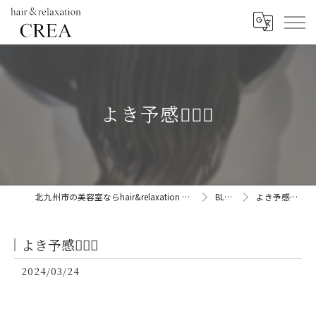
よき予感💆🏼‍♀️
北九州市の美容室ならhair&relaxation CREA
BLOG
よき予感💆🏼‍♀️
よき予感💆🏼‍♀️
2024/03/24