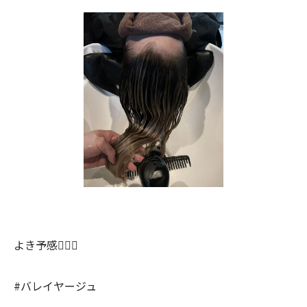
よき予感💆🏼‍♀️
#バレイヤージュ