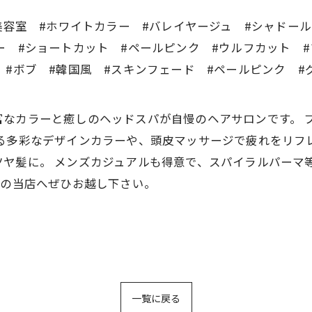
美容室 #ホワイトカラー #バレイヤージュ #シャドー
ー #ショートカット #ペールピンク #ウルフカット
 #ボブ #韓国風 #スキンフェード #ペールピンク #
CREAは豊富なカラーと癒しのヘッドスパが自慢のヘアサロンで
る多彩なデザインカラーや、頭皮マッサージで疲れをリフ
ヤ髪に。 メンズカジュアルも得意で、スパイラルパーマ
分の当店へぜひお越し下さい。
一覧に戻る