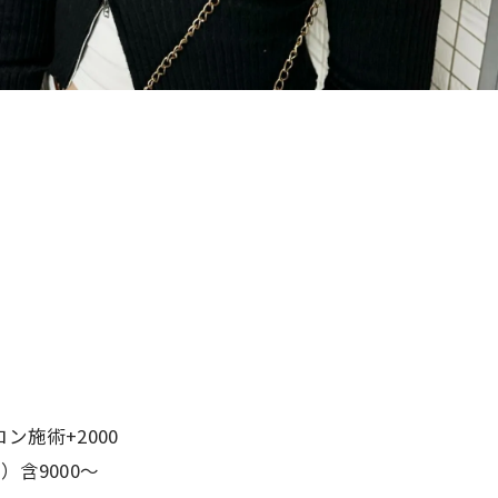
ロン施術+2000
）含9000〜