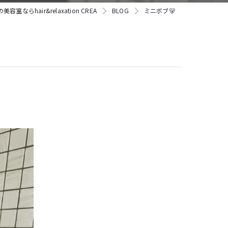
容室ならhair&relaxation CREA
BLOG
ミニボブ🐻