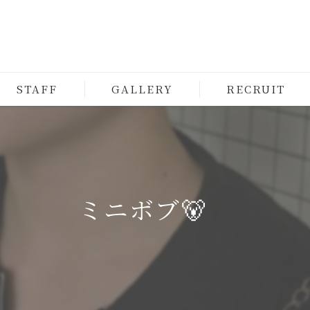
STAFF
GALLERY
RECRUIT
ミニボブ🐻