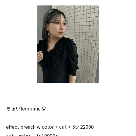
ちょいfeminine🐻
effect breach w color + cut + 5tr 22000
cut＋color ＋tr 10000〜