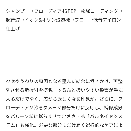
シャンプー→フローディア4STEP→極秘コーティング→
超音波→イオン&オゾン浸透機→ブロー→低音アイロン
仕上げ
クセやうねりの原因となる歪んだ結合に働きかけ、再整
列させる新技術を搭載。するんと扱いやすい髪質が手に
入るだけでなく、芯から逞しくなる印象が。さらに、フ
ローディアが誇るダメージ部分だけに反応し、補修成分
をバルーン状に膨らませて定着させる「バルネイドシス
テム」も強化。必要な部分にだけ届く選択的なケアによ