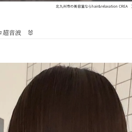
北九州市の美容室ならhair&relaxation CREA
ロ超音波 🐰