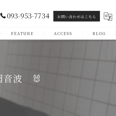
093-953-7734
お問い合わせはこちら
FEATURE
ACCESS
BLOG
ヘッドスパ
トリートメント
超音波 🐰
カラー
カット
メンズ