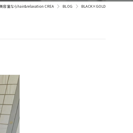
室ならhair&relaxation CREA
BLOG
BLACK×GOLD