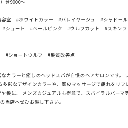
）含9000〜
美容室 #ホワイトカラー #バレイヤージュ #シャドー
#ショート #ペールピンク #ウルフカット #スキンフ
ド #ショートウルフ #髪質改善点
CREAは豊富なカラーと癒しのヘッドスパが自慢のヘアサロンで
る多彩なデザインカラーや、頭皮マッサージで疲れをリフ
ヤ髪に。 メンズカジュアルも得意で、スパイラルパーマ
分の当店へぜひお越し下さい。