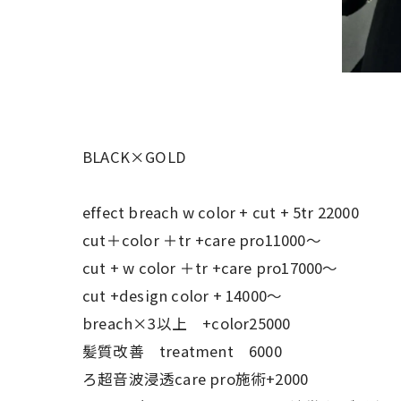
BLACK×GOLD
effect breach w color + cut + 5tr 22000
cut＋color ＋tr +care pro11000〜
cut + w color ＋tr +care pro17000〜
cut +design color + 14000〜
breach×3以上 +color25000
髪質改善 treatment 6000
ろ超音波浸透care pro施術+2000