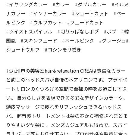
#イヤリングカラー #カラー #ダブルカラー #イルミ
ナカラー #インナーカラー #ショートカット #ペー
ルピンク #ウルフカット #フェードカット
#ツイストスパイラル #切りっぱなしボブ #ボブ #韓
国風 #スキンフェード #ペールピンク #グレージュ#
ショートウルフ #ヨシンモリ巻き
北九州市の美容室hair&relaxation CREAは豊富なカラー
と癒しのヘッドスパが自慢のヘアサロンです。 プライベ
ートサロンのくつろげる空間で至福の時をお過ごし下さ
い。 自分らしさを表現できる多彩なデザインカラーや、
頭皮マッサージで疲れをリフレッシュできるヘッドス
パ。 超音波トリートメントは髪の芯から補修されまとま
りやすいツヤ髪に。 メンズカジュアルも得意で、スパイ
ラルパーマ等もお任せ下さい。 プロが骨格や髪質に合っ