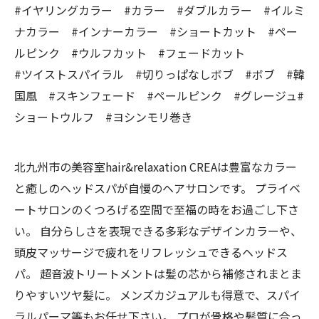
#イヤリングカラー #カラー #ダブルカラー #イルミ
ナカラー #インナーカラー #ショートカット #ペー
ルピンク #ウルフカット #フェードカット
#ツイストスパイラル #切りっぱなしボブ #ボブ #韓
国風 #スキンフェード #ペールピンク #グレージュ#
ショートウルフ #ヨシンモリ巻き
北九州市の美容室hair&relaxation CREAは豊富なカラー
と癒しのヘッドスパが自慢のヘアサロンです。 プライベ
ートサロンのくつろげる空間で至福の時をお過ごし下さ
い。 自分らしさを表現できる多彩なデザインカラーや、
頭皮マッサージで疲れをリフレッシュできるヘッドス
パ。 超音波トリートメントは髪の芯から補修されまとま
りやすいツヤ髪に。 メンズカジュアルも得意で、スパイ
ラルパーマ等もお任せ下さい。 プロが骨格や髪質に合っ