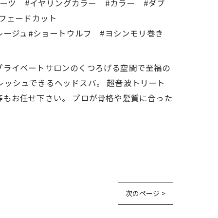
ルーツ #イヤリングカラー #カラー #ダブ
 #フェードカット
レージュ#ショートウルフ #ヨシンモリ巻き
す。 プライベートサロンのくつろげる空間で至福の
レッシュできるヘッドスパ。 超音波トリート
等もお任せ下さい。 プロが骨格や髪質に合った
次のページ >