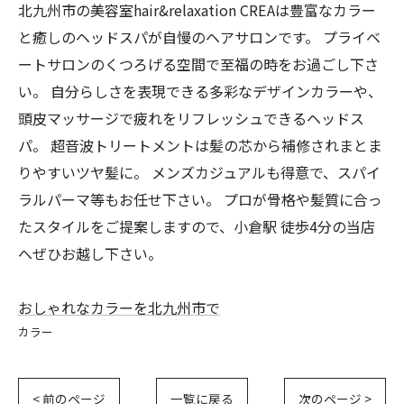
北九州市の美容室hair&relaxation CREAは豊富なカラー
と癒しのヘッドスパが自慢のヘアサロンです。 プライベ
ートサロンのくつろげる空間で至福の時をお過ごし下さ
い。 自分らしさを表現できる多彩なデザインカラーや、
頭皮マッサージで疲れをリフレッシュできるヘッドス
パ。 超音波トリートメントは髪の芯から補修されまとま
りやすいツヤ髪に。 メンズカジュアルも得意で、スパイ
ラルパーマ等もお任せ下さい。 プロが骨格や髪質に合っ
たスタイルをご提案しますので、小倉駅 徒歩4分の当店
へぜひお越し下さい。
おしゃれなカラーを北九州市で
カラー
< 前のページ
一覧に戻る
次のページ >