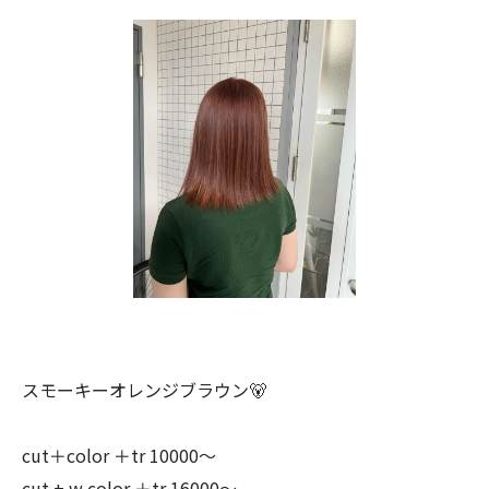
スモーキーオレンジブラウン🐻
cut＋color ＋tr 10000〜
cut + w color ＋tr 16000〜