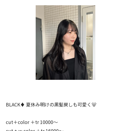
BLACK♦︎ 夏休み明けの黒髪戻しも可愛く🐻
cut＋color ＋tr 10000〜
cut + w color ＋tr 16000〜