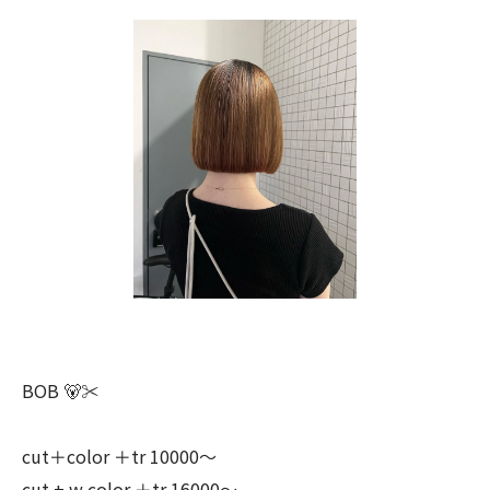
BOB 🐻✂︎
cut＋color ＋tr 10000〜
cut + w color ＋tr 16000〜