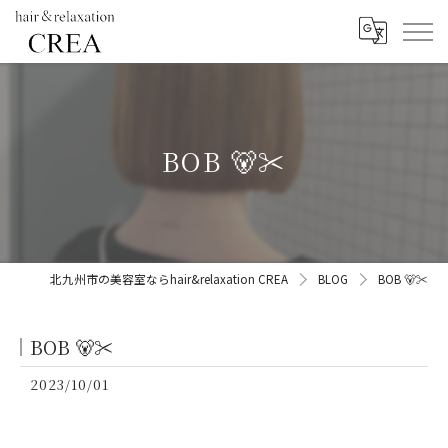
BOB 🐻✂︎
北九州市の美容室ならhair&relaxation CREA
BLOG
BOB 🐻✂︎
BOB 🐻✂︎
2023/10/01