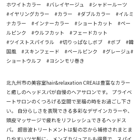
ホワイトカラー #バレイヤージュ #シャドールーツ
#イヤリングカラー #カラー #ダブルカラー #イルミ
ナカラー #インナーカラー #ショートカット #ペー
ルピンク #ウルフカット #フェードカット
#ツイストスパイラル #切りっぱなしボブ #ボブ #韓
国風 #スキンフェード #ペールピンク #グレージュ#
ショートウルフ #ヨシンモリ巻き
北九州市の美容室hair&relaxation CREAは豊富なカラー
と癒しのヘッドスパが自慢のヘアサロンです。 プライベ
ートサロンのくつろげる空間で至福の時をお過ごし下さ
い。 自分らしさを表現できる多彩なデザインカラーや、
頭皮マッサージで疲れをリフレッシュできるヘッドス
パ。 超音波トリートメントは髪の芯から補修されまとま
りやすいツヤ髪に。 メンズカジュアルも得意で、スパイ