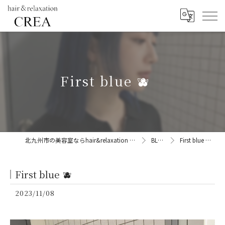
First blue 🫐
北九州市の美容室ならhair&relaxation CREA
BLOG
First blue 🫐
First blue 🫐
2023/11/08