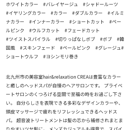
ホワイトカラー #バレイヤージュ #シャドールーツ
#イヤリングカラー #カラー #ダブルカラー #イルミ
ナカラー #インナーカラー #ショートカット #ペー
ルピンク #ウルフカット #フェードカット
#ツイストスパイラル #切りっぱなしボブ #ボブ #韓
国風 #スキンフェード #ペールピンク #グレージュ#
ショートウルフ #ヨシンモリ巻き
北九州市の美容室hair&relaxation CREAは豊富なカラー
と癒しのヘッドスパが自慢のヘアサロンです。 プライベ
ートサロンのくつろげる空間で至福の時をお過ごし下さ
い。 自分らしさを表現できる多彩なデザインカラーや、
頭皮マッサージで疲れをリフレッシュできるヘッドス
パ。 超音波トリートメントは髪の芯から補修されまとま
りやすいツヤ髪に。 メンズカジュアルも得意で、スパイ