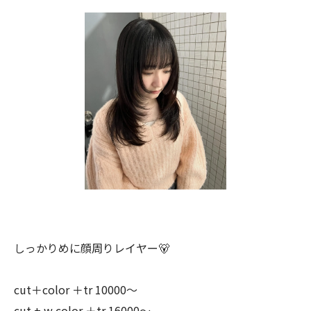
しっかりめに顔周りレイヤー🐻
cut＋color ＋tr 10000〜
cut + w color ＋tr 16000〜