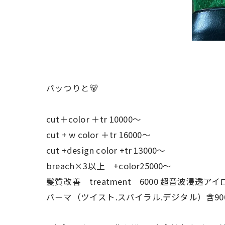
パッつりと🐻
cut＋color ＋tr 10000〜
cut + w color ＋tr 16000〜
cut +design color +tr 13000〜
breach×3以上 +color25000〜
髪質改善 treatment 6000 超音波浸透アイ
パーマ（ツイスト.スパイラル.デジタル）含90