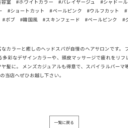
美容室 #ホワイトカラー #バレイヤージュ #シャドー
ー #ショートカット #ペールピンク #ウルフカット
 #ボブ #韓国風 #スキンフェード #ペールピンク #
CREAは豊富なカラーと癒しのヘッドスパが自慢のヘアサロンで
る多彩なデザインカラーや、頭皮マッサージで疲れをリフ
ヤ髪に。 メンズカジュアルも得意で、スパイラルパーマ
分の当店へぜひお越し下さい。
一覧に戻る