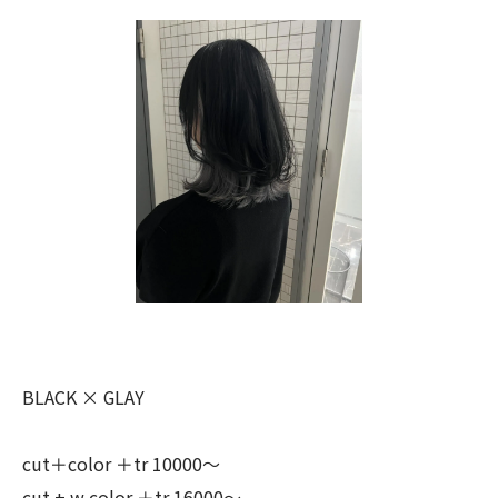
BLACK × GLAY
cut＋color ＋tr 10000〜
cut + w color ＋tr 16000〜