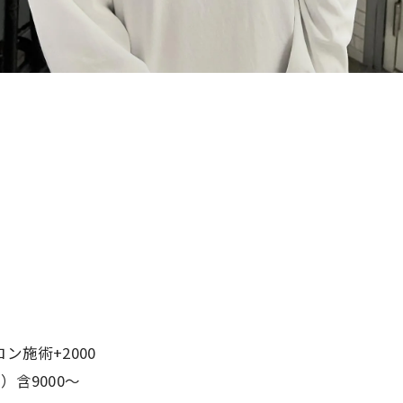
ロン施術+2000
）含9000〜