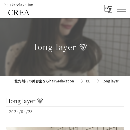
long layer 🐻
北九州市の美容室ならhair&relaxation CREA
BLOG
long layer 🐻
long layer 🐻
2024/04/23